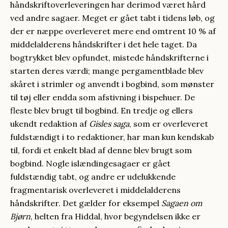
håndskriftoverleveringen har derimod været hård
ved andre sagaer. Meget er gået tabt i tidens løb, og
der er næppe overleveret mere end omtrent 10 % af
middelalderens håndskrifter i det hele taget. Da
bogtrykket blev opfundet, mistede håndskrifterne i
starten deres værdi; mange pergamentblade blev
skåret i strimler og anvendt i bogbind, som mønster
til tøj eller endda som afstivning i bispehuer. De
fleste blev brugt til bogbind. En tredje og ellers
ukendt redaktion af
Gisles saga
, som er overleveret
fuldstændigt i to redaktioner, har man kun kendskab
til, fordi et enkelt blad af denne blev brugt som
bogbind. Nogle islændingesagaer er gået
fuldstændig tabt, og andre er udelukkende
fragmentarisk overleveret i middelalderens
håndskrifter. Det gælder for eksempel
Sagaen om
Bjørn
, helten fra Hiddal, hvor begyndelsen ikke er