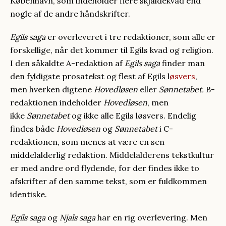
København, som indeholder flere skjaldekvad end
nogle af de andre håndskrifter.
Egils saga
er overleveret i tre redaktioner, som alle er
forskellige, når det kommer til Egils kvad og religion.
I den såkaldte A-redaktion af
Egils saga
finder man
den fyldigste prosatekst og flest af Egils l
øsvers
,
men hverken digtene
Hovedløsen
eller
Sønnetabet.
B-
redaktionen indeholder
Hovedløsen
, men
ikke
Sønnetabet
og ikke alle Egils løsvers. Endelig
findes både
Hovedløsen
og
Sønnetabet
i C-
redaktionen, som menes at være en sen
middelalderlig redaktion. Middelalderens tekstkultur
er med andre ord flydende, for der findes ikke to
afskrifter af den samme tekst, som er fuldkommen
identiske.
Egils saga
og
Njals saga
har en rig overlevering. Men