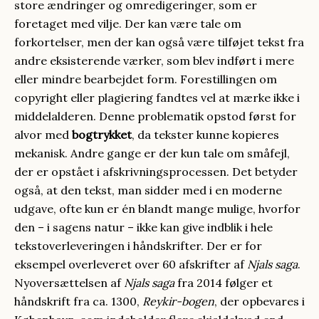
store ændringer og omredigeringer, som er
foretaget med vilje. Der kan være tale om
forkortelser, men der kan også være tilføjet tekst fra
andre eksisterende værker, som blev indført i mere
eller mindre bearbejdet form. Forestillingen om
copyright eller plagiering fandtes vel at mærke ikke i
middelalderen. Denne problematik opstod først for
alvor med
bogtrykket
, da tekster kunne kopieres
mekanisk. Andre gange er der kun tale om småfejl,
der er opstået i afskrivningsprocessen. Det betyder
også, at den tekst, man sidder med i en moderne
udgave, ofte kun er én blandt mange mulige, hvorfor
den – i sagens natur – ikke kan give indblik i hele
tekstoverleveringen i håndskrifter. Der er for
eksempel overleveret over 60 afskrifter af
Njals saga
.
Nyoversættelsen af
Njals saga
fra 2014 følger et
håndskrift fra ca. 1300,
Reykir-bogen
, der opbevares i