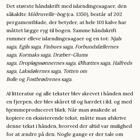
Det største håndskrift med islændingesagaer, den
såkaldte
Möðruvellir-bog
(ca. 1350), består af 202
pergamentblade, der betyder, at hele 101 kalve har
måttet lægge ryg til bogen. Samme håndskrift
rummer elleve islændingesagaer og en tot:
Njals
saga
,
Egils saga
,
Finbues saga
,
Forbundsfællernes
saga
,
Kormaks saga
,
Dræber-Glums
saga
,
Dropløgssønnernes saga
,
Ølhættes saga
,
Halfreds
saga
,
Laksdølernes saga
,
Totten om
Bolle
og
Fostbrødrenes saga
.
Al litteratur og alle tekster blev skrevet i hånden med
en fjerpen, der blev skåret til og hærdet i ild, og med
hjemmeproduceret blæk. Når man ønskede at
kopiere en eksisterende tekst, måtte man afskrive
denne tekst i hånden, hvorved der altid var mulighed
for at ændre på den. Nogle gange er der tale om