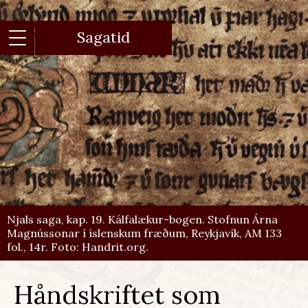
Gå
til
hovedindhold
Sagatid
Njals saga, kap. 19. Kálfalækur-bogen. Stofnun Árna
Magnússonar í íslenskum fræðum, Reykjavík, AM 133
fol., 14r. Foto: Handrit.org.
Håndskriftet som