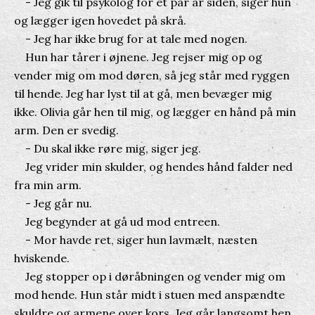
- Jeg gik til psykolog for et par år siden, siger hun
og lægger igen hovedet på skrå.
- Jeg har ikke brug for at tale med nogen.
Hun har tårer i øjnene. Jeg rejser mig op og
vender mig om mod døren, så jeg står med ryggen
til hende. Jeg har lyst til at gå, men bevæger mig
ikke. Olivia går hen til mig, og lægger en hånd på min
arm. Den er svedig.
- Du skal ikke røre mig, siger jeg.
Jeg vrider min skulder, og hendes hånd falder ned
fra min arm.
- Jeg går nu.
Jeg begynder at gå ud mod entreen.
- Mor havde ret, siger hun lavmælt, næsten
hviskende.
Jeg stopper op i døråbningen og vender mig om
mod hende. Hun står midt i stuen med anspændte
skuldre og armene over kors. Jeg går langsomt hen