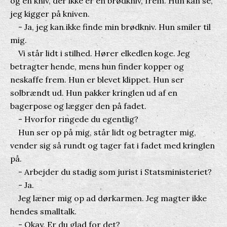
og en kniv, der ikke er en brødkniv, frem. Hun kan se,
jeg kigger på kniven.
- Ja, jeg kan ikke finde min brødkniv. Hun smiler til
mig.
Vi står lidt i stilhed. Hører elkedlen koge. Jeg
betragter hende, mens hun finder kopper og
neskaffe frem. Hun er blevet klippet. Hun ser
solbrændt ud. Hun pakker kringlen ud af en
bagerpose og lægger den på fadet.
- Hvorfor ringede du egentlig?
Hun ser op på mig, står lidt og betragter mig,
vender sig så rundt og tager fat i fadet med kringlen
på.
- Arbejder du stadig som jurist i Statsministeriet?
- Ja.
Jeg læner mig op ad dørkarmen. Jeg magter ikke
hendes smalltalk.
- Okay. Er du glad for det?