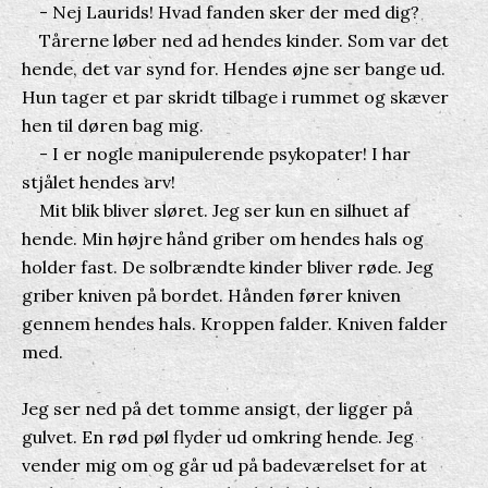
- Nej Laurids! Hvad fanden sker der med dig?
Tårerne løber ned ad hendes kinder. Som var det
hende, det var synd for. Hendes øjne ser bange ud.
Hun tager et par skridt tilbage i rummet og skæver
hen til døren bag mig.
- I er nogle manipulerende psykopater! I har
stjålet hendes arv!
Mit blik bliver sløret. Jeg ser kun en silhuet af
hende. Min højre hånd griber om hendes hals og
holder fast. De solbrændte kinder bliver røde. Jeg
griber kniven på bordet. Hånden fører kniven
gennem hendes hals. Kroppen falder. Kniven falder
med.
Jeg ser ned på det tomme ansigt, der ligger på
gulvet. En rød pøl flyder ud omkring hende. Jeg
vender mig om og går ud på badeværelset for at