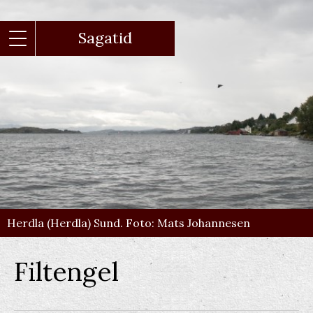
Gå
til
hovedindhold
Sagatid
Herdla (Herdla) Sund. Foto: Mats Johannesen
Filtengel