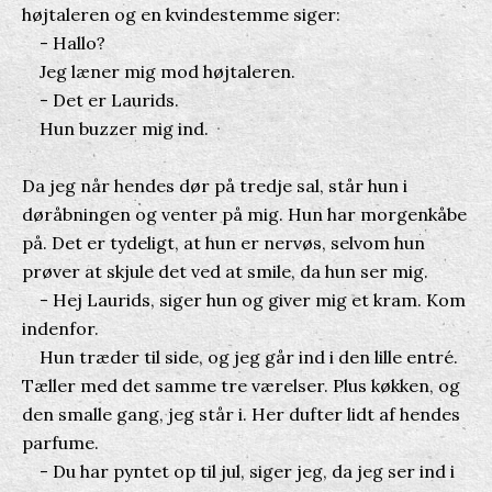
højtaleren og en kvindestemme siger:
- Hallo?
Jeg læner mig mod højtaleren.
- Det er Laurids.
Hun buzzer mig ind.
Da jeg når hendes dør på tredje sal, står hun i
døråbningen og venter på mig. Hun har morgenkåbe
på. Det er tydeligt, at hun er nervøs, selvom hun
prøver at skjule det ved at smile, da hun ser mig.
- Hej Laurids, siger hun og giver mig et kram. Kom
indenfor.
Hun træder til side, og jeg går ind i den lille entré.
Tæller med det samme tre værelser. Plus køkken, og
den smalle gang, jeg står i. Her dufter lidt af hendes
parfume.
- Du har pyntet op til jul, siger jeg, da jeg ser ind i