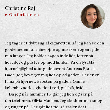
Christine Roj
Om forfatteren
Jeg tager et dybt sug af cigaretten, så jeg kan se den
gløde neden for mine øjne og mærker røgen fylde
min lunger. Jeg holder røgen inde lidt, letter så
hovedet og puster op mod himlen. På en lyseblå
hjørnelejlighed står gadenavnet Andreas Bjørns
Gade. Jeg bevæger mig lidt op ad gaden. Der er en
Irma på hjørnet. Brosten på gaden. Gamle
københavnerlejligheder i rød, gul, blå, hvid.
Da jeg når nummer 16, går jeg hen og ser på
dørtelefonen. Olivia Madsen. Jeg skodder min smøg
og ringer på. Der går lidt tid, så rasler det i