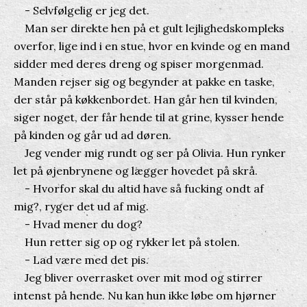
- Selvfølgelig er jeg det.
Man ser direkte hen på et gult lejlighedskompleks
overfor, lige ind i en stue, hvor en kvinde og en mand
sidder med deres dreng og spiser morgenmad.
Manden rejser sig og begynder at pakke en taske,
der står på køkkenbordet. Han går hen til kvinden,
siger noget, der får hende til at grine, kysser hende
på kinden og går ud ad døren.
Jeg vender mig rundt og ser på Olivia. Hun rynker
let på øjenbrynene og lægger hovedet på skrå.
- Hvorfor skal du altid have så fucking ondt af
mig?, ryger det ud af mig.
- Hvad mener du dog?
Hun retter sig op og rykker let på stolen.
- Lad være med det pis.
Jeg bliver overrasket over mit mod og stirrer
intenst på hende. Nu kan hun ikke løbe om hjørner