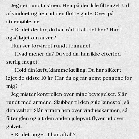
Jeg ser rundt i stuen. Hen på den lille filtengel. Ud
af vinduet og hen ad den flotte gade. Over på
stuemøblerne.
- Er det derfor, du har råd til alt det her? Har I
også løjet om arven?
Hun ser forvirret rundt i rummet.
- Hvad mener du? Du ved da, hun ikke efterlod
særlig meget.
- Hold din kæft, klamme kælling. Du har sikkert
løjet de sidste 10 år. Har du og far gemt pengene for
mig?
Jeg mister kontrollen over mine bevægelser. Slår
rundt med armene. Skubber til den gule lænestol, så
den vælter. Slår armen hen over vindueskarmen, så
filtenglen og alt den anden julepynt flyver ud over
gulvet.
- Er det noget, I har aftalt?