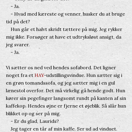
- Ja.
- Hvad med kæreste og venner, husker du at bruge
tid på det?
Hun går et halvt skridt tættere på mig. Jeg rykker
mig ikke. Forsøger at have et udtryksløst ansigt, da
jeg svarer.
- Ja.
Vi sætter os ned ved hendes sofabord. Det ligner
noget fra et
HAY
-udstillingsvindue. Hun sætter sig i
en grøn tomandssofa, og jeg sætter mig i en gul
lænestol overfor. Det må virkelig gå hende godt. Hun
kører sin pegefinger langsomt rundt på kanten af sin
kaffekop. Hendes øjne er fjerne et øjeblik. Så slår hun
blikket op og ser på mig.
- Er du glad, Laurids?
Jeg tager en tår af min kaffe. Ser ud ad vinduet.