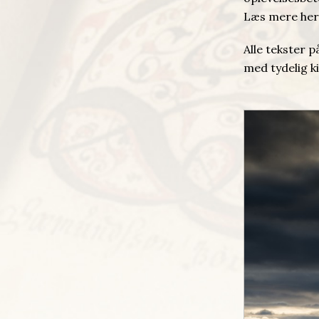
Læs mere her
Alle tekster p
med tydelig k
oto: Einar Guðsteinsson