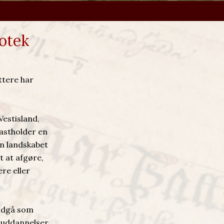
iotek
ttere har
Vestisland,
fastholder en
n landskabet
t at afgøre,
re eller
indgå som
e uddannelser.