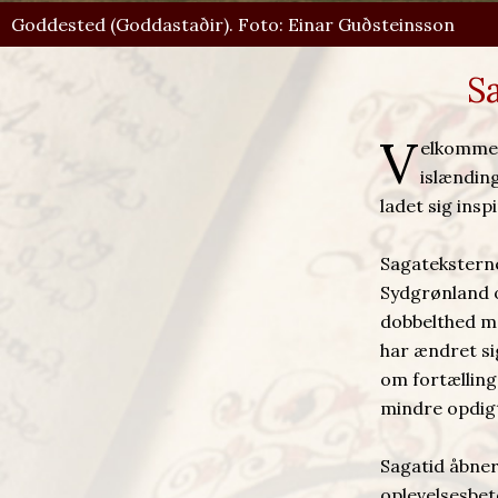
Goddested (Goddastaðir). Foto: Einar Guðsteinsson
S
V
elkommen 
islændin
ladet sig ins
Sagateksterne 
Sydgrønland o
dobbelthed m
har ændret si
om fortælling
mindre opdig
Sagatid åbner
oplevelsesbet