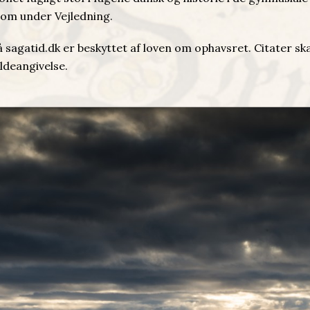
om under Vejledning.
å sagatid.dk er beskyttet af loven om ophavsret. Citater sk
ildeangivelse.