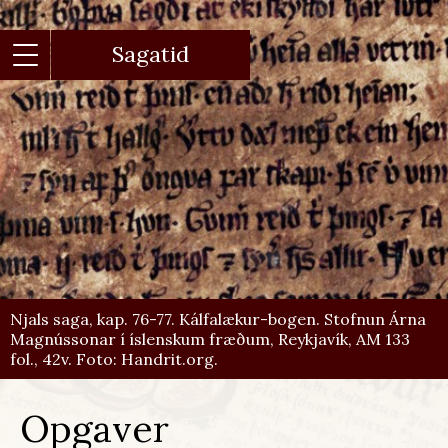
Gå
til
hovedindhold
Sagatid
Njals saga, kap. 76-77. Kálfalækur-bogen. Stofnun Árna
Magnússonar í íslenskum fræðum, Reykjavík, AM 133
fol., 42v. Foto: Handrit.org.
Opgaver