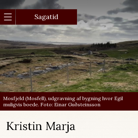
Gå
til
hovedindhold
Sagatid
Mosfjeld (Mosfell), udgravning af bygning hvor Egil
muligvis boede. Foto: Einar Guðsteinsson
Kristin Marja