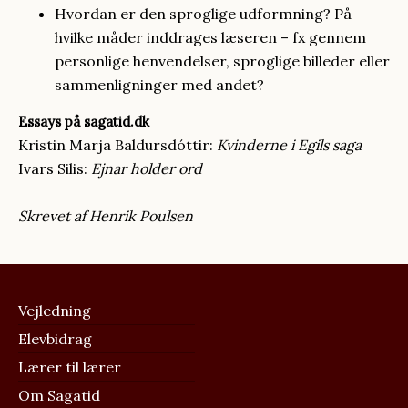
Hvordan er den sproglige udformning? På
hvilke måder inddrages læseren – fx gennem
personlige henvendelser, sproglige billeder eller
sammenligninger med andet?
Essays på sagatid.dk
Kristin Marja Baldursdóttir:
Kvinderne i Egils saga
Ivars Silis:
Ejnar holder ord
Skrevet af Henrik Poulsen
FOOTER
MENU
Vejledning
Elevbidrag
Lærer til lærer
Om Sagatid