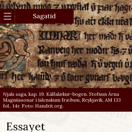
Gå
til
hovedindhold
Sagatid
Njals saga, kap. 19. Kálfalækur-bogen. Stofnun Árna
Magnússonar í íslenskum fræðum, Reykjavík, AM 133
fol., 14r. Foto: Handrit.org.
Essayet