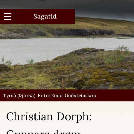
Gå
til
hovedindhold
Sagatid
Tyrså (Þjórsá). Foto: Einar Guðsteinsson
Christian Dorph: