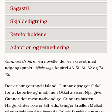
Sagastil
Skjaldedigtning
Retsforholdene
Adaption og remediering
Gunnars drøm
er en novelle, der er skrevet med
udgangspunkt i
Njals saga
, kapitel 46-51, 61-62 og 74-
75.
Der er hungersnød i Island. Gunnar opsøger Otkel
for at købe hø og mad, men Otkel afviser. Njal giver
Gunner det mest nødvendige. Gunnars hustru
Halgerd, der ikke er tilfreds, tvinger trællen Melkolf
til at stjæle mad og brænde Otkels forrådskammer