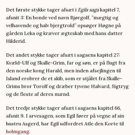
Det første stykke tager afsæt i
Egils saga
kapitel 7,
afsnit 3: En bonde ved navn Bjørgolf, ”mægtig og
velhavende og halv bjergtrold” opsøger Høgne på
gården Leka og kræver ægteskab med hans datter
Hilderid.
Det andet stykke tager afsæt i sagaens kapitel 27:
Kvæld-Ulf og Skalle-Grim, far og søn, er på flugt fra
den norske kong Harald, men inden afsejlingen til
Island erobrer de et skib, som er stjålet fra Skalle-
Grims bror Torolf og dræber tyvene Halvard, Sigtryg
og de fleste af deres mænd.
Det tredje stykke tager afsæt i sagaens kapitel 66,
afsnit 9. I arvesagen, som Egil fører på vegne af sin
hustru Asgerd, har Egil udfordret Atle den Korte til
holmgang
.