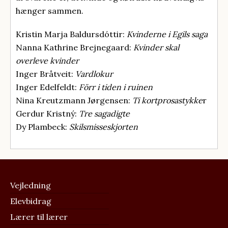
hænger sammen.
Kristin Marja Baldursdóttir:
Kvinderne i Egils saga
Nanna Kathrine Brejnegaard:
Kvinder skal
overleve kvinder
Inger Bråtveit:
Vardlokur
Inger Edelfeldt:
Förr i tiden i ruinen
Nina Kreutzmann Jørgensen:
Ti kortprosastykke
r
Gerdur Kristný:
Tre sagadigte
Dy Plambeck:
Skilsmisseskjorten
FOOTER
MENU
Vejledning
Elevbidrag
Lærer til lærer