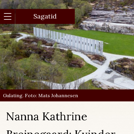
Gå
til
hovedindhold
Sagatid
Gulating. Foto: Mats Johannesen
Nanna Kathrine