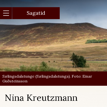
Gå
til
hovedindhold
Sagatid
Sælingsdalstunge (Sælingsdalstunga). Foto: Einar
Guðsteinsson
Nina Kreutzmann