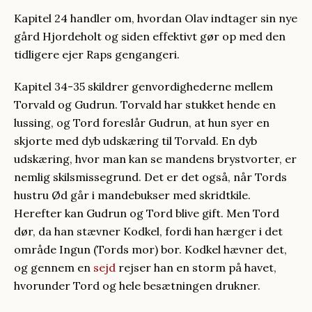
Kapitel 24 handler om, hvordan Olav indtager sin nye
gård Hjordeholt og siden effektivt gør op med den
tidligere ejer Raps gengangeri.
Kapitel 34-35 skildrer genvordighederne mellem
Torvald og Gudrun. Torvald har stukket hende en
lussing, og Tord foreslår Gudrun, at hun syer en
skjorte med dyb udskæring til Torvald. En dyb
udskæring, hvor man kan se mandens brystvorter, er
nemlig skilsmissegrund. Det er det også, når Tords
hustru Ød går i mandebukser med skridtkile.
Herefter kan Gudrun og Tord blive gift. Men Tord
dør, da han stævner Kodkel, fordi han hærger i det
område Ingun (Tords mor) bor. Kodkel hævner det,
og gennem en
sejd
rejser han en storm på havet,
hvorunder Tord og hele besætningen drukner.