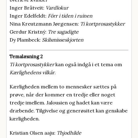
Inger Bråtveit:
Vardlokur
Inger Edelfeldt:
Förr i tiden i ruinen
Nina Kreutzmann Jørgensen:
Ti kortprosastykker
Gerdur Kristný:
Tre sagadigte
Dy Plambeck:
Skilsmisseskjorten
Temalæsning 2
Ti kortprosastykker
kan også indgå i et tema om
Kærlighedens vilkår
.
Kærligheden mellem to mennesker sættes på
prøve, når der kommer en tredje eller noget
tredje imellem. Jalousien og hadet kan være
dræbende. Tilgivelse og generøsitet kan genskabe
kærligheden.
Kristian Olsen aaju:
Thjodhilde