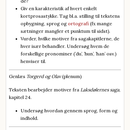
de?
Giv en karakteristik af hvert enkelt
kortprosastykke. Tag bl.a. stilling til tekstens
opbygning, sprog og
ortografi
(fx mange
sætninger mangler et punktum til sidst).
Vurder, hvilke motiver fra sagakapitlerne, de
hver især behandler. Undersøg hvem de
forskellige pronominer (’du’, ’hun’, ’han’ osv.)
henviser til.
Genlæs
Torgerd og Olav
(plenum)
Teksten bearbejder motiver fra
Laksdølernes saga
,
kapitel 24.
Undersøg hvordan gennem sprog, form og
indhold.