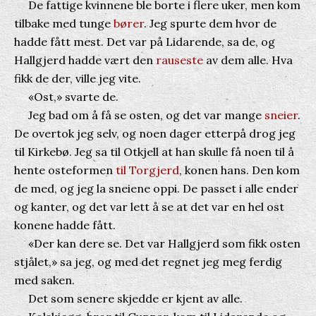
De fattige kvinnene ble borte i flere uker, men kom
tilbake med tunge
bører
. Jeg spurte dem hvor de
hadde fått mest. Det var på Lidarende, sa de, og
Hallgjerd hadde vært den
rauseste
av dem alle. Hva
fikk de der, ville jeg vite.
«Ost,» svarte de.
Jeg bad om å få se osten, og det var mange
sneier
.
De overtok jeg selv, og noen dager etterpå drog jeg
til Kirkebø. Jeg sa til Otkjell at han skulle få noen til å
hente osteformen
til Torgjerd
, konen hans. Den kom
de med, og jeg la sneiene oppi. De passet i alle ender
og kanter, og det var lett å se at det var en hel ost
konene hadde fått.
«Der kan dere se. Det var Hallgjerd som fikk osten
stjålet,» sa jeg, og med det regnet jeg meg ferdig
med saken.
Det som senere skjedde er kjent av alle.