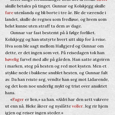
skulle betales på tinget. Gunnar og Kolskjegg skulle
fare
utenlands og bli borte i tre år. Ble de værende i
landet, skulle de regnes som fredløse, og hvem som
helst kunne uten straff ta dem av dage.
Gunnar var fast bestemt på å følge forliket.
Kolskjegg og han utstyrte hvert sitt skip for å reise.
Hva som ble sagt mellom Hallgjerd og Gunnar om
dette, er det ingen som vet. På reisedagen tok han
høvelig
farvel med alle på gården. Han satte atgeiren
i marken, steg på hesten og red mot kysten. Men et
stykke nede i bakkene snublet hesten, og Gunnar falt
av. Da han reiste seg, vendte han seg mot Lidarende,
og det kom noe underlig mykt og trist over ansiktet
hans.
«
Fager
er lien,» sa han. «Aldri har den sett vakrere
ut enn nå. Bleke åkrer og nyslåtte
voller
. Jeg rir hjem
igjen og reiser ingen steder.»