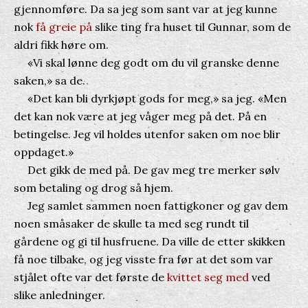
gjennomføre. Da sa jeg som sant var at jeg kunne
nok
få greie på
slike ting fra huset til Gunnar, som de
aldri fikk høre om.
«Vi skal lønne deg godt om du vil granske denne
saken,» sa de.
«Det kan bli dyrkjøpt gods for meg,» sa jeg. «Men
det kan nok være at jeg våger meg på det. På en
betingelse. Jeg vil holdes utenfor saken om noe blir
oppdaget.»
Det gikk de med på. De gav meg tre merker sølv
som betaling og drog så hjem.
Jeg samlet sammen noen fattigkoner og gav dem
noen småsaker de skulle ta med seg rundt til
gårdene og gi til husfruene. Da ville de etter skikken
få noe tilbake, og jeg visste fra før at det som var
stjålet ofte var det første de
kvittet seg med
ved
slike anledninger.