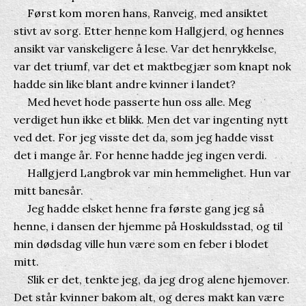
Først kom moren hans, Ranveig, med ansiktet
stivt av sorg. Etter henne kom Hallgjerd, og hennes
ansikt var vanskeligere å lese. Var det henrykkelse,
var det triumf, var det et maktbegjær som knapt nok
hadde sin like blant andre kvinner i landet?
Med hevet hode passerte hun oss alle. Meg
verdiget hun ikke et blikk. Men det var ingenting nytt
ved det. For jeg visste det da, som jeg hadde visst
det i mange år. For henne hadde jeg ingen verdi.
Hallgjerd Langbrok var min hemmelighet. Hun var
mitt banesår.
Jeg hadde elsket henne fra første gang jeg så
henne, i dansen der hjemme på Hoskuldsstad, og til
min dødsdag ville hun være som en feber i blodet
mitt.
Slik er det, tenkte jeg, da jeg drog alene hjemover.
Det står kvinner bakom alt, og deres makt kan være