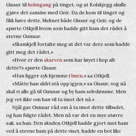
Gissur til
holmgang
på tinget, og at Kolskjegg skulle
gjøre det samme med Geir. Da de kom til tinget og
fikk høre dette, bleknet både Gissur og Geir, og de
spurte Otkjell hvem som hadde gitt ham det rådet å
stevne Gunnar.
«Skamkjell fortalte meg at det var dere som hadde
gitt meg det rådet.»
«Hvor er den
skarven
som har løyet i hop alt
dette?» spurte Gissur.
«Han ligger syk hjemme i
buen
,» sa Otkjell.
«Måtte han aldri stå opp igjen,» sa Gissur, «og nå
skal vi alle gå til Gunnar og by ham selvdømme. Men
jeg vet ikke om han vil ta imot det nå.»
Njål gav Gunnar råd om å ta imot dette tilbudet,
og han fulgte rådet. Men nå var det en mye større
sak, sa han. Den skaden Otkjell hadde gjort mot ham
ved å stevne ham på dette viset, hadde en bot like