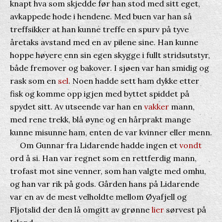
knapt hva som skjedde før han stod med sitt eget,
avkappede hode i hendene. Med buen var han så
treffsikker at han kunne treffe en spurv på tyve
åretaks avstand med en av pilene sine. Han kunne
hoppe høyere enn sin egen skygge i fullt stridsutstyr,
både fremover og bakover. I sjøen var han smidig og
rask som en
sel
. Noen hadde sett ham dykke etter
fisk og komme opp igjen med byttet spiddet på
spydet sitt. Av utseende var han en
vakker
mann,
med rene trekk, blå øyne og en hårprakt mange
kunne misunne ham, enten de var kvinner eller menn.
Om Gunnar fra Lidarende hadde ingen et
vondt
ord å si. Han var regnet som en rettferdig mann,
trofast mot sine venner, som han valgte med omhu,
og han var rik på gods. Gården hans på Lidarende
var en av de mest velholdte mellom Øyafjell og
Fljotslid der den lå omgitt av grønne
lier
sørvest på