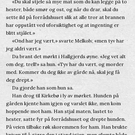
«Du skal stjele så mye mat som du kan legge på to
hester, både smør og ost, og når du drar, skal du
sette ild på forrådshuset slik at alle tror at brannen
har oppstått ved uforsiktighet og at ingenting er
blitt stjålet.»
«Ond har jeg vært,» svarte Melkolv, «men tyv har
jeg aldri vært.»
Da brant det mørkt i Hallgjerds øyne. «Jeg vet alt
om deg, trell!» sa hun. «Tyv har du vært, og morder
med. Kommer du deg ikke av gårde nå, skal jeg få
deg drept.»
Da gjorde han som hun sa.
Han drog til Kirkebø i ly av mørket. Hunden på
gården kjente ham igjen og varslet ikke, men kom
hoppende mot ham. Han stjal maten, lastet to
hester, satte fyr på forrådshuset og drepte hunden.
På veien tilbake røk skoremmen for ham. Han brukte
kniven til å gjøre den i stand igjen, men glemte både