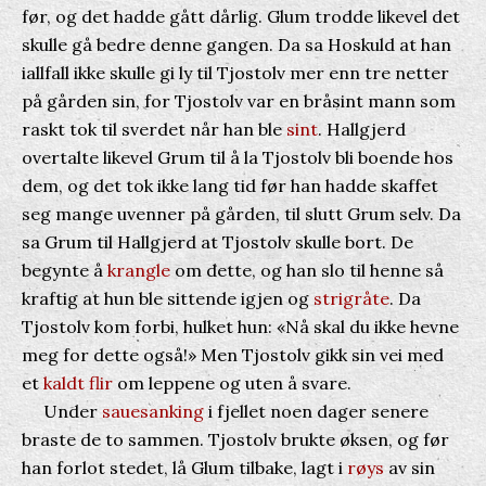
før, og det hadde gått dårlig. Glum trodde likevel det
skulle gå bedre denne gangen. Da sa Hoskuld at han
iallfall ikke skulle gi ly til Tjostolv mer enn tre netter
på gården sin, for Tjostolv var en bråsint mann som
raskt tok til sverdet når han ble
sint
. Hallgjerd
overtalte likevel Grum til å la Tjostolv bli boende hos
dem, og det tok ikke lang tid før han hadde skaffet
seg mange uvenner på gården, til slutt Grum selv. Da
sa Grum til Hallgjerd at Tjostolv skulle bort. De
begynte å
krangle
om dette, og han slo til henne så
kraftig at hun ble sittende igjen og
strigråte
. Da
Tjostolv kom forbi, hulket hun: «Nå skal du ikke hevne
meg for dette også!» Men Tjostolv gikk sin vei med
et
kaldt
flir
om leppene og uten å svare.
Under
sauesanking
i fjellet noen dager senere
braste de to sammen. Tjostolv brukte øksen, og før
han forlot stedet, lå Glum tilbake, lagt i
røys
av sin