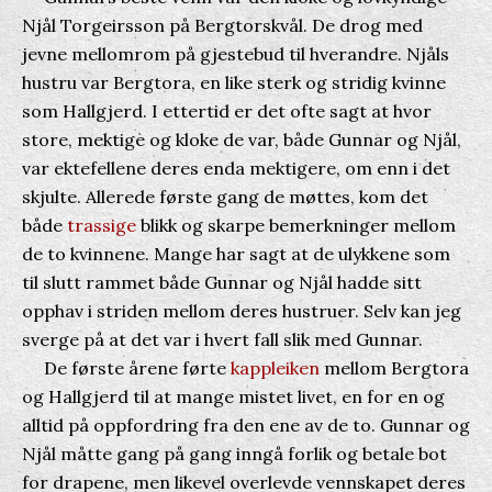
Njål Torgeirsson på Bergtorskvål. De drog med
jevne mellomrom på gjestebud til hverandre. Njåls
hustru var Bergtora, en like sterk og stridig kvinne
som Hallgjerd. I ettertid er det ofte sagt at hvor
store, mektige og kloke de var, både Gunnar og Njål,
var ektefellene deres enda mektigere, om enn i det
skjulte. Allerede første gang de møttes, kom det
både
trassige
blikk og skarpe bemerkninger mellom
de to kvinnene. Mange har sagt at de ulykkene som
til slutt rammet både Gunnar og Njål hadde sitt
opphav i striden mellom deres hustruer. Selv kan jeg
sverge på at det var i hvert fall slik med Gunnar.
De første årene førte
kappleiken
mellom Bergtora
og Hallgjerd til at mange mistet livet, en for en og
alltid på oppfordring fra den ene av de to. Gunnar og
Njål måtte gang på gang inngå forlik og betale bot
for drapene, men likevel overlevde vennskapet deres