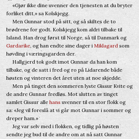
«Gjør ikke dine uvenner den tjenesten at du bryter
forliket ditt,» sa Kolskjegg.
Men Gunnar stod på sitt, og så skiltes de to
brødrene for godt. Kolskjegg kom aldri tilbake til
Island. Han drog først til Norge, så til Danmark og
Gardarike
, og han endte sine dager i
Miklagard
som
høvding i væringsgarden der.
Hallgjerd tok godt imot Gunnar da han kom
tilbake, og de satt i fred og ro på Lidarende både
høsten og vinteren det året uten at noe skjedde.
Men på tinget den sommeren lyste Gissur Kvite og
de andre Gunnar fredløs. Mot slutten av tinget
samlet Gissur alle
hans
uvenner til en stor flokk og
sa: «Jeg vil foreslå at vi går mot Gunnar i sommer og
dreper ham.»
Jeg var selv med i flokken, og tidlig på høsten
sendte jeg bud til de andre om at nå satt Gunnar