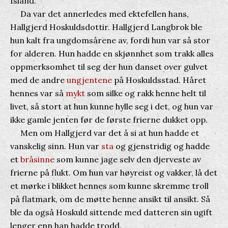
Island.
Da var det annerledes med ektefellen hans,
Hallgjerd Hoskuldsdottir. Hallgjerd Langbrok ble
hun kalt fra ungdomsårene av, fordi hun var så stor
for alderen. Hun hadde en skjønnhet som trakk alles
oppmerksomhet til seg der hun danset over gulvet
med de andre
ungjentene
på Hoskuldsstad. Håret
hennes var så
mykt
som silke og rakk henne helt til
livet, så stort at hun kunne hylle seg i det, og hun var
ikke gamle jenten før de første frierne dukket opp.
Men om Hallgjerd var det å si at hun hadde et
vanskelig sinn. Hun var
sta
og gjenstridig og hadde
et
bråsinne
som kunne jage selv den djerveste av
frierne på flukt. Om hun var høyreist og vakker, lå det
et mørke i blikket hennes som kunne skremme troll
på flatmark, om de møtte henne ansikt til ansikt. Så
ble da også Hoskuld sittende med datteren sin ugift
lenger enn han hadde trodd.