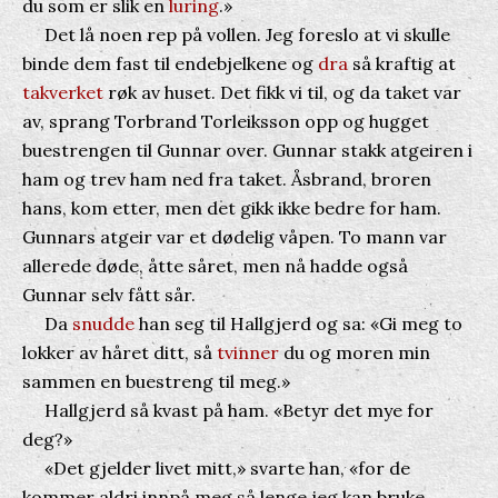
du som er slik en
luring
.»
Det lå noen rep på vollen. Jeg foreslo at vi skulle
binde dem fast til endebjelkene og
dra
så kraftig at
takverket
røk av huset. Det fikk vi til, og da taket var
av, sprang Torbrand Torleiksson opp og hugget
buestrengen til Gunnar over. Gunnar stakk atgeiren i
ham og trev ham ned fra taket. Åsbrand, broren
hans, kom etter, men det gikk ikke bedre for ham.
Gunnars atgeir var et dødelig våpen. To mann var
allerede døde, åtte såret, men nå hadde også
Gunnar selv fått sår.
Da
snudde
han seg til Hallgjerd og sa: «Gi meg to
lokker av håret ditt, så
tvinner
du og moren min
sammen en buestreng til meg.»
Hallgjerd så kvast på ham. «Betyr det mye for
deg?»
«Det gjelder livet mitt,» svarte han, «for de
kommer aldri innpå meg så lenge jeg kan bruke