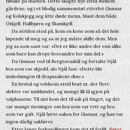
tilbake på marken. Dette skapte nye strid mellom
gårdene, og i et blodig sammenstøt etterlot Gunnar
og Kolskjegg seg åtte døde menn, blant dem både
Otkjell, Hallbjørn og Skamkjell.
Da striden stod på, kom en kone som så det hele
løpende til meg og sa at jeg måtte skille dem. Men
jeg sa som sant var: «Det er ikke andre der enn slike
som bare kan drepe hverandre for min del.»
Da Gunnar red til Bergtoraskål og fortalte Njål
hva som var skjedd, slo Njål fast: «Dette blir
innledningen til drapssakene dine.»
En brutal og voldsom strid brøt ut, der flere
slekter var innblandet, og mange lik lå igjen på
valplassene. Til sist kom det til sak på tinget, og det
var mange meninger om hva som var rett og hva
som var galt. Njål førte saken for Gunnar, og han var
ingen dårlig sakfører.
Etter lange forhandlinger kom det til forlik.
Bøter