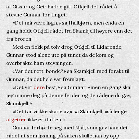
at Gissur og Geir hadde gitt Otkjell det rådet å
stevne Gunnar for tinget.
«Det må være løgn,» sa Hallbjørn, men enda en
gang holdt Otkjell rådet fra Skamkjell høyere enn det
fra broren.
Med en flokk på tolv drog Otkjell til Lidarende.
Gunnar stod alene ute på tunet da de kom og
overbrakte ham stevningen.
«Var det rett, bonde?» sa Skamkjell med forakt til
Gunnar, da det hele var fremlagt.
«Det vet
dere
best,» sa Gunnar, «men en gang skal
jeg minne deg på denne ferden og de rådene du gav,
Skamkjell.»
«Det tar vi ikke skade av,» sa Skamkjell, «så lenge
atgeiren
ikke er i luften.»
Gunnar forhørte seg med Njål, som gav ham det
rådet at som løsning på saken skulle han by opp