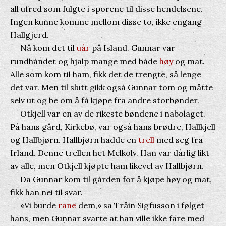
all ufred som fulgte i sporene til disse hendelsene.
Ingen kunne komme mellom disse to, ikke engang
Hallgjerd.
Nå kom det til
uår
på Island. Gunnar var
rundhåndet og hjalp mange med både
høy
og mat.
Alle som kom til ham, fikk det de trengte, så lenge
det var. Men til slutt gikk også Gunnar tom og måtte
selv ut og be om å få kjøpe fra andre storbønder.
Otkjell var en av de rikeste bøndene i nabolaget.
På hans gård, Kirkebø, var også hans brødre, Hallkjell
og Hallbjørn. Hallbjørn hadde en
trell
med seg fra
Irland. Denne trellen het Melkolv. Han var dårlig likt
av alle, men Otkjell kjøpte ham likevel av Hallbjørn.
Da Gunnar kom til gården for å kjøpe høy og mat,
fikk han nei til svar.
«Vi burde
rane
dem,» sa Tråin Sigfusson i følget
hans, men Gunnar svarte at han ville ikke fare med