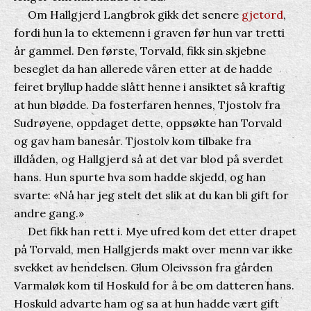
Om Hallgjerd Langbrok gikk det senere
gjetord
,
fordi hun la to ektemenn i graven før hun var tretti
år gammel. Den første, Torvald, fikk sin skjebne
beseglet da han allerede våren etter at de hadde
feiret bryllup hadde slått henne i ansiktet så kraftig
at hun blødde. Da fosterfaren hennes, Tjostolv fra
Sudrøyene, oppdaget dette, oppsøkte han Torvald
og gav ham banesår. Tjostolv kom tilbake fra
illdåden, og Hallgjerd så at det var blod på sverdet
hans. Hun spurte hva som hadde skjedd, og han
svarte: «Nå har jeg stelt det slik at du kan bli gift for
andre gang.»
Det fikk han rett i. Mye ufred kom det etter drapet
på Torvald, men Hallgjerds makt over menn var ikke
svekket av hendelsen. Glum Oleivsson fra gården
Varmaløk kom til Hoskuld for å be om datteren hans.
Hoskuld advarte ham og sa at hun hadde vært gift