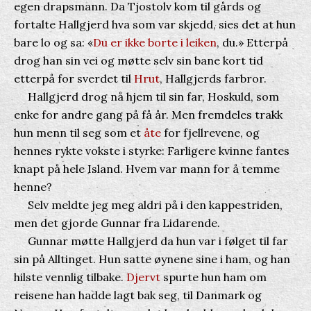
egen drapsmann. Da Tjostolv kom til gårds og
fortalte Hallgjerd hva som var skjedd, sies det at hun
bare lo og sa: «
Du er ikke borte i leiken
, du.» Etterpå
drog han sin vei og møtte selv sin bane kort tid
etterpå for sverdet til
Hrut
, Hallgjerds farbror.
Hallgjerd drog nå hjem til sin far, Hoskuld, som
enke for andre gang på få år. Men fremdeles trakk
hun menn til seg som et
åte
for fjellrevene, og
hennes rykte vokste i styrke: Farligere kvinne fantes
knapt på hele Island. Hvem var mann for å temme
henne?
Selv meldte jeg meg aldri på i den kappestriden,
men det gjorde Gunnar fra Lidarende.
Gunnar møtte Hallgjerd da hun var i følget til far
sin på Alltinget. Hun satte øynene sine i ham, og han
hilste vennlig tilbake.
Djervt
spurte hun ham om
reisene han hadde lagt bak seg, til Danmark og