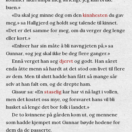
buen.»
«Da skal jeg minne deg om den
kinnhesten
du gav
meg,» sa Hallgjerd og holdt seg talende til kinnet.
«Det er det samme for meg, om du verger deg lenge
eller kort.»
«Enhver har sin måte å bli navngjeten på,» sa
Gunnar, «og jeg skal ikke be deg flere ganger.»
Ennå verget han seg
djervt
og godt. Han såret
enda åtte menn så hardt at det stod om livet til flere
av dem. Men til slutt hadde han fått så mange sår
selv at han falt om, og de drepte ham.
Gissur sa: «En
staselig
kar har vi nå lagt i vollen,
men det kostet oss mye, og forsvaret hans vil bli
husket så lenge det bor folk i landet.»
De to kvinnene på gården kom ut, og mennene
som hadde kjempet mot Gunnar bøyde hodene for
dem da de passerte.