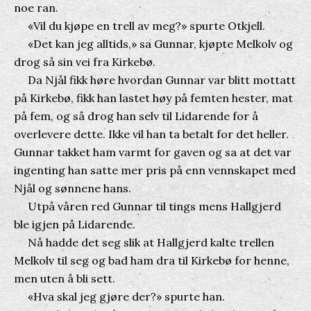
noe ran.
«Vil du kjøpe en trell av meg?» spurte Otkjell.
«Det kan jeg alltids,» sa Gunnar, kjøpte Melkolv og
drog så sin vei fra Kirkebø.
Da Njål fikk høre hvordan Gunnar var blitt mottatt
på Kirkebø, fikk han lastet høy på femten hester, mat
på fem, og så drog han selv til Lidarende for å
overlevere dette. Ikke vil han ta betalt for det heller.
Gunnar takket ham varmt for gaven og sa at det var
ingenting han satte mer pris på enn vennskapet med
Njål og sønnene hans.
Utpå våren red Gunnar til tings mens Hallgjerd
ble igjen på Lidarende.
Nå hadde det seg slik at Hallgjerd kalte trellen
Melkolv til seg og bad ham dra til Kirkebø for henne,
men uten å bli sett.
«Hva skal jeg gjøre der?» spurte han.