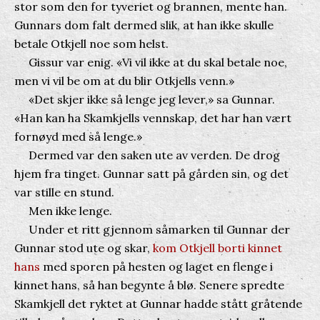
stor som den for tyveriet og brannen, mente han.
Gunnars dom falt dermed slik, at han ikke skulle
betale Otkjell noe som helst.
Gissur var enig. «Vi vil ikke at du skal betale noe,
men vi vil be om at du blir Otkjells venn.»
«Det skjer ikke så lenge jeg lever,» sa Gunnar.
«Han kan ha Skamkjells vennskap, det har han vært
fornøyd med så lenge.»
Dermed var den saken ute av verden. De drog
hjem fra tinget. Gunnar satt på gården sin, og det
var stille en stund.
Men ikke lenge.
Under et ritt gjennom såmarken til Gunnar der
Gunnar stod ute og skar,
kom Otkjell borti kinnet
hans
med sporen på hesten og laget en flenge i
kinnet hans, så han begynte å blø. Senere spredte
Skamkjell det ryktet at Gunnar hadde stått gråtende