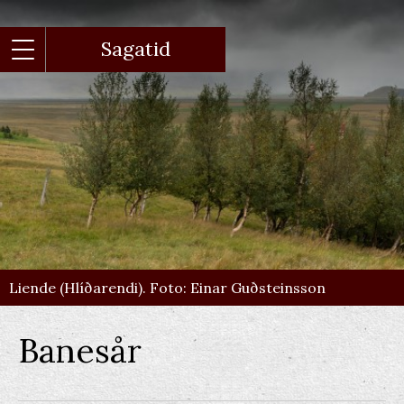
Gå
til
hovedindhold
Sagatid
Liende (Hlíðarendi). Foto: Einar Guðsteinsson
Banesår