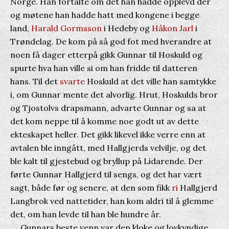
Norge. Han fortalte om det han hadde opplevd der
og møtene han hadde hatt med kongene i begge
land,
Harald Gormsson
i Hedeby og
Håkon Jarl
i
Trøndelag. De kom på så god fot med hverandre at
noen få dager etterpå gikk Gunnar til Hoskuld og
spurte hva han ville si om han fridde til datteren
hans. Til det
svarte
Hoskuld at det ville han samtykke
i, om Gunnar mente det alvorlig. Hrut, Hoskulds bror
og Tjostolvs drapsmann, advarte Gunnar og sa at
det kom neppe til å komme noe godt ut av dette
ekteskapet heller. Det gikk likevel ikke verre enn at
avtalen ble inngått, med Hallgjerds velvilje, og det
ble kalt til gjestebud og bryllup på Lidarende. Der
førte Gunnar Hallgjerd til sengs, og det har vært
sagt, både før og senere, at den som fikk
ri
Hallgjerd
Langbrok ved nattetider, han kom aldri til å glemme
det, om han levde til han ble hundre år.
Gunnars beste venn var den kloke og lovkyndige