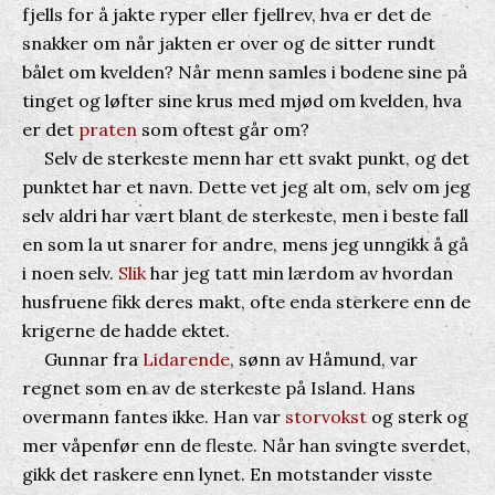
fjells for å jakte ryper eller fjellrev, hva er det de
snakker om når jakten er over og de sitter rundt
bålet om kvelden? Når menn samles i bodene sine på
tinget og løfter sine krus med mjød om kvelden, hva
er det
praten
som oftest går om?
Selv de sterkeste menn har ett svakt punkt, og det
punktet har et navn. Dette vet jeg alt om, selv om jeg
selv aldri har vært blant de sterkeste, men i beste fall
en som la ut snarer for andre, mens jeg unngikk å gå
i noen selv.
Slik
har jeg tatt min lærdom av hvordan
husfruene fikk deres makt, ofte enda sterkere enn de
krigerne de hadde ektet.
Gunnar fra
Lidarende
, sønn av Håmund, var
regnet som en av de sterkeste på Island. Hans
overmann fantes ikke. Han var
storvokst
og sterk og
mer våpenfør enn de fleste. Når han svingte sverdet,
gikk det raskere enn lynet. En motstander visste