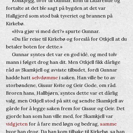
Kolskjegg, bror til Gunnar, kom til Lidarende og
fortalte at det ble sagt på bygden at det var
Hallgjerd som stod bak tyveriet og brannen på
Kirkebø.
«Hva gjør vi med det?» spurte Gunnar.
«Du får reise til Kirkebø og foreslå for Otkjell at du
betaler boten for dette.»
Gunnar syntes det var en god idé, og med tolv
mann i følget drog han dit. Men Otkjell fikk dårlige
råd av Skamkjell og avviste tilbudet, fordi Gunnar
hadde hatt
selvdømme
i saken. Han ville be to av
storbøndene, Gissur Kvite og Geir Gode, om råd.
Broren hans, Hallbjørn, syntes dette var et dårlig
valg, men Otkjell stod på sitt og sendte Skamkjell av
gårde for å legge saken frem for Gissur og Geir. Det
gjorde han som han ville med, for Skamkjell var
vidgjeten
for å fare med løgn og bedrag,
samme
hvor han drog. Da han kom tilbake til Kirkebø, sa han