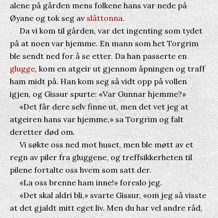
alene på gården mens folkene hans var nede på
Øyane og tok seg av
slåttonna
.
Da vi kom til gården, var det ingenting som tydet
på at noen var hjemme. En mann som het Torgrim
ble sendt ned for å se etter. Da han passerte en
glugge
, kom en atgeir ut gjennom åpningen og traff
ham midt på. Han kom seg så vidt opp på vollen
igjen, og Gissur spurte: «Var Gunnar hjemme?»
«Det får dere selv finne ut, men det vet jeg at
atgeiren hans var hjemme,» sa Torgrim og falt
deretter død om.
Vi søkte oss ned mot huset, men ble møtt av et
regn av piler fra gluggene, og treffsikkerheten til
pilene fortalte oss hvem som satt der.
«La oss brenne ham inne!» foreslo jeg.
«Det skal aldri bli,» svarte Gissur, «om jeg så visste
at det gjaldt mitt eget liv. Men du har vel andre råd,