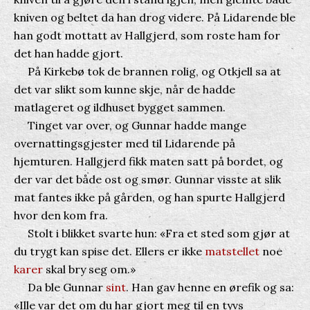
kniven og beltet da han drog videre. På Lidarende ble
han godt mottatt av Hallgjerd, som roste ham for
det han hadde gjort.
På Kirkebø tok de brannen rolig, og Otkjell sa at
det var slikt som kunne skje, når de hadde
matlageret og ildhuset bygget sammen.
Tinget var over, og Gunnar hadde mange
overnattingsgjester med til Lidarende på
hjemturen. Hallgjerd fikk maten satt på bordet, og
der var det både ost og smør. Gunnar visste at slik
mat fantes ikke på gården, og han spurte Hallgjerd
hvor den kom fra.
Stolt i blikket svarte hun: «Fra et sted som gjør at
du trygt kan spise det. Ellers er ikke
matstellet
noe
karer
skal bry seg om.»
Da ble Gunnar
sint
. Han gav henne en ørefik og sa:
«Ille var det om du har gjort meg til en tyvs