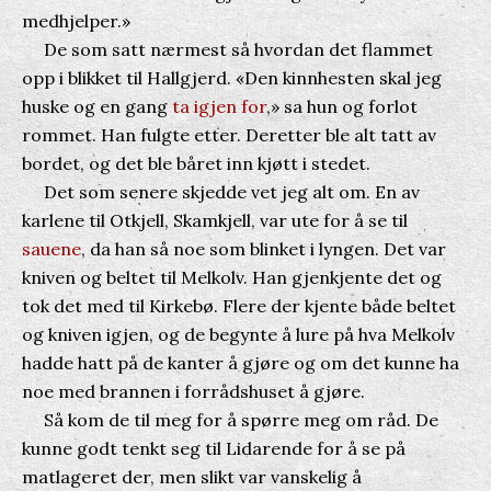
medhjelper.»
De som satt nærmest så hvordan det flammet
opp i blikket til Hallgjerd. «Den kinnhesten skal jeg
huske og en gang
ta igjen for
,» sa hun og forlot
rommet. Han fulgte etter. Deretter ble alt tatt av
bordet, og det ble båret inn kjøtt i stedet.
Det som senere skjedde vet jeg alt om. En av
karlene til Otkjell, Skamkjell, var ute for å se til
sauene
, da han så noe som blinket i lyngen. Det var
kniven og beltet til Melkolv. Han gjenkjente det og
tok det med til Kirkebø. Flere der kjente både beltet
og kniven igjen, og de begynte å lure på hva Melkolv
hadde hatt på de kanter å gjøre og om det kunne ha
noe med brannen i forrådshuset å gjøre.
Så kom de til meg for å spørre meg om råd. De
kunne godt tenkt seg til Lidarende for å se på
matlageret der, men slikt var vanskelig å