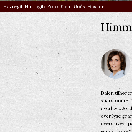
Havregil (Hafragil). Foto: Einar Guðsteinsson
Himme
Dalen tilhøre
sparsomme. O
overleve. Jor
over lyse gran
overskrævs på
vender ansigt