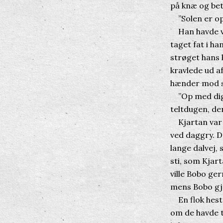
på knæ og bet
”Solen er opp
Han havde vik
taget fat i ha
strøget hans 
kravlede ud a
hænder mod si
”Op med dig, 
teltdugen, der 
Kjartan var b
ved daggry. D
lange dalvej,
sti, som Kjar
ville Bobo ge
mens Bobo gjo
En flok heste
om de havde t