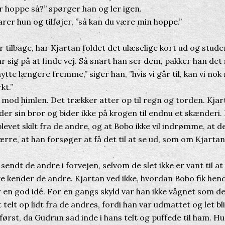
 hoppe så?” spørger han og ler igen.
rer hun og tilføjer, ”så kan du være min hoppe.”
tilbage, har Kjartan foldet det ulæselige kort ud og stude
r sig på at finde vej. Så snart han ser dem, pakker han de
tte længere fremme,” siger han, ”hvis vi går til, kan vi nok
kt.”
d himlen. Det trækker atter op til regn og torden. Kjar
er sin bror og bider ikke på krogen til endnu et skænderi.
blevet skilt fra de andre, og at Bobo ikke vil indrømme, at d
ærre, at han forsøger at få det til at se ud, som om Kjarta
ndt de andre i forvejen, selvom de slet ikke er vant til a
ke kender de andre. Kjartan ved ikke, hvordan Bobo fik hen
r en god idé. For en gangs skyld var han ikke vågnet som d
t telt op lidt fra de andres, fordi han var udmattet og let bl
ørst, da Gudrun sad inde i hans telt og puffede til ham. Hu