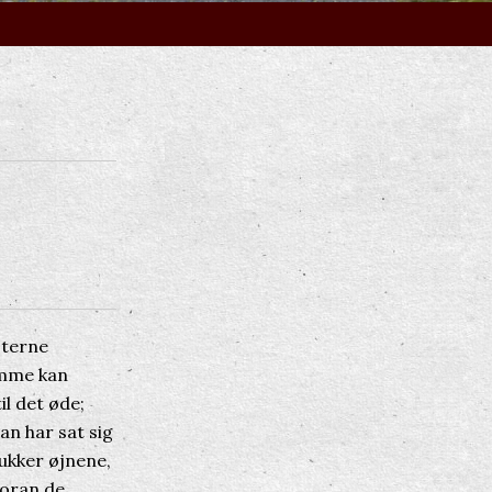
sterne
omme kan
il det øde;
an har sat sig
lukker øjnene,
foran de