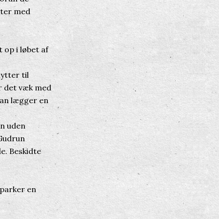
ster med
op i løbet af
tter til
er det væk med
han lægger en
en uden
 Gudrun
e. Beskidte
sparker en