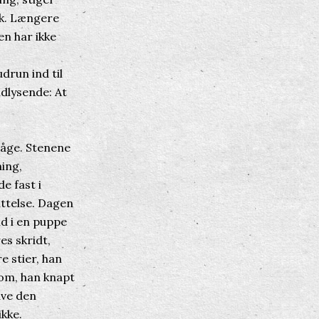
æk. Længere
n har ikke
run ind til
ndlysende: At
 tåge. Stenene
ning,
e fast i
ttelse. Dagen
nd i en puppe
es skridt,
e stier, han
 om, han knapt
ave den
ikke.