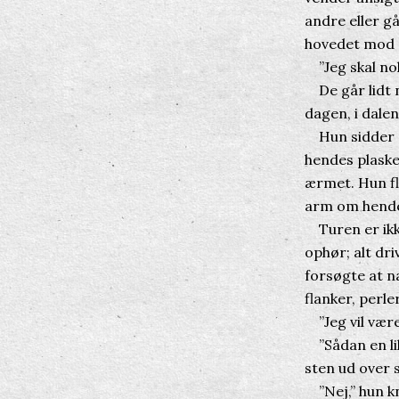
andre eller g
hovedet mod 
”Jeg skal nok
De går lidt n
dagen, i dale
Hun sidder på
hendes plaske
ærmet. Hun fl
arm om hende
Turen er ikke
ophør; alt dri
forsøgte at n
flanker, perle
”Jeg vil være 
”Sådan en lil
sten ud over s
”Nej,” hun kn