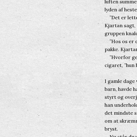
luften summed
lyden af hest
”Det er letter
Kjartan sagt, 
gruppen knal
”Hos os er de
pakke. Kjarta
”Hvorfor gen
cigaret, ”hun 
I gamle dage 
barn, havde h
styrt og over
han underhol
det mindste s
om at skræmme
bryst.
Nu står de ve