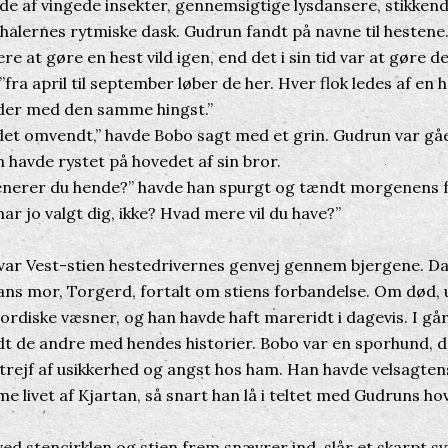
e af vingede insekter, gennemsigtige lysdansere, stikken
ehalernes rytmiske dask. Gudrun fandt på navne til hestene
e at gøre en hest vild igen, end det i sin tid var at gøre d
”fra april til september løber de her. Hver flok ledes af en h
der med den samme hingst.”
t omvendt,” havde Bobo sagt med et grin. Gudrun var gåe
n havde rystet på hovedet af sin bror.
erer du hende?” havde han spurgt og tændt morgenens 
har jo valgt dig, ikke? Hvad mere vil du have?”
var Vest-stien hestedrivernes genvej gennem bjergene. Da
ans mor, Torgerd, fortalt om stiens forbandelse. Om død, u
jordiske væsner, og han havde haft mareridt i dagevis. I gå
dt de andre med hendes historier. Bobo var en sporhund,
trejf af usikkerhed og angst hos ham. Han havde velsagten
 livet af Kjartan, så snart han lå i teltet med Gudruns ho
d stencirklen og stien frem snævrer ind, slår et skarpt sv