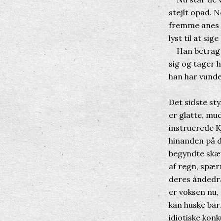
stejlt opad. 
fremme anes b
lyst til at si
Han betragter
sig og tager 
han har vunde
Det sidste st
er glatte, mu
instruerede K
hinanden på 
begyndte skæv
af regn, spær
deres åndedra
er voksen nu,
kan huske bar
idiotiske kon