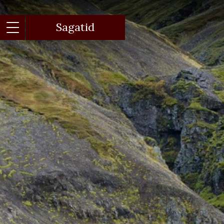
Gå
til
hovedindhold
Sagatid