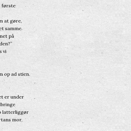
 første
m at gøre,
det samme.
met på
eden?”
 vi
m op ad stien.
et er under
lbringe
 latterliggør
artans mor,