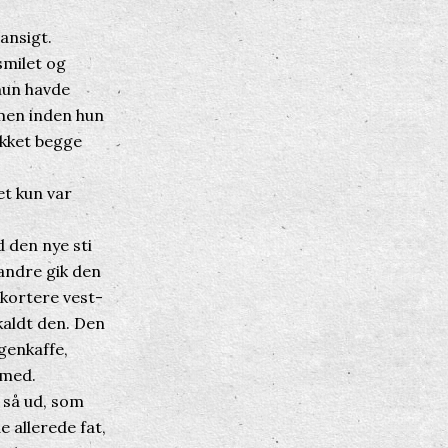
ansigt.
smilet og
 hun havde
 men inden hun
ykket begge
et kun var
 den nye sti
andre gik den
 kortere vest-
kaldt den. Den
genkaffe,
 med.
 så ud, som
 allerede fat,