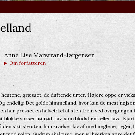
lland
Anne Lise Marstrand-Jørgensen
Om forfatteren
r hestene, græsset, de duftende urter. Højere oppe er væk
g endelig: Det golde himmelland, hvor kun de mest nøjs
den har presset en halvcirkel af sten frem ved overgangen t
itblokke vokser højrødt lav, som blodstænk eller lava. Kjart
 den største sten, han kradser lav af med neglene, ryger, 
et mod solen. Gudrun skal tisse, men vil hverken gøre det 