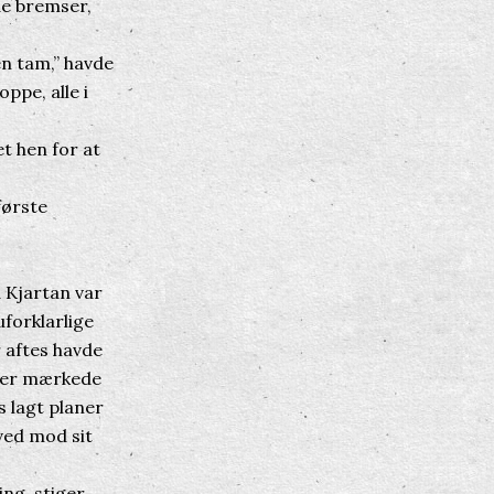
de bremser,
.
en tam,” havde
oppe, alle i
t hen for at
første
 Kjartan var
forklarlige
r aftes havde
 der mærkede
s lagt planer
ved mod sit
ing, stiger