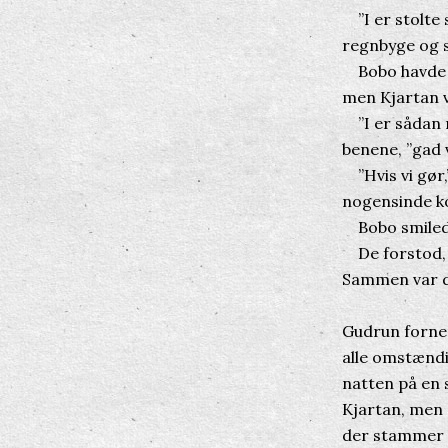
”I er stolte 
regnbyge og 
Bobo havde b
men Kjartan 
”I er sådan n
benene, ”gad v
”Hvis vi gør,
nogensinde ko
Bobo smilede
De forstod, a
Sammen var d
Gudrun fornem
alle omstændi
natten på en 
Kjartan, men d
der stammer h