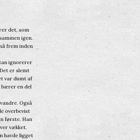
rer det, som
t sammen igen.
 nå frem inden
tan ignorerer
 Det er slemt
et var dumt af
n bærer en del
t vandre. Også
de overbevist
en første. Han
iver vækket.
n havde ligget