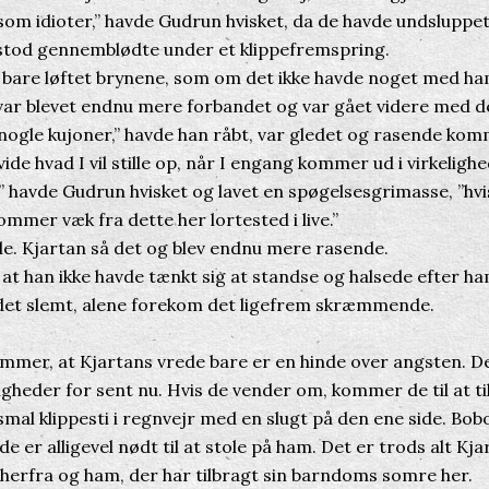
som idioter,” havde Gudrun hvisket, da de havde undsluppet
stod gennemblødte under et klippefremspring.
are løftet brynene, som om det ikke havde noget med ha
var blevet endnu mere forbandet og var gået videre med 
ogle kujoner,” havde han råbt, var gledet og rasende kom
ide hvad I vil stille op, når I engang kommer ud i virkeligh
” havde Gudrun hvisket og lavet en spøgelsesgrimasse, ”hvis
mmer væk fra dette her lortested i live.”
. Kjartan så det og blev endnu mere rasende.
t han ikke havde tænkt sig at standse og halsede efter ha
et slemt, alene forekom det ligefrem skræmmende.
mer, at Kjartans vrede bare er en hinde over angsten. D
gheder for sent nu. Hvis de vender om, kommer de til at ti
smal klippesti i regnvejr med en slugt på den ene side. Bobo
e er alligevel nødt til at stole på ham. Det er trods alt Kj
erfra og ham, der har tilbragt sin barndoms somre her.