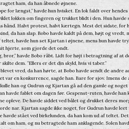
ragtet ham, da han åbnede øjnene.
e for længst,” havde hun hvisket. En lok faldt over hendes 
let lokken om fingeren og trukket blidt i den. Hun havde 
ns hånd. Halvt protest, halvt kærtegn. Mest det sidste, for
kind, da han slap. Bobo havde kaldt på dem, højt og vredt,
f teltet, havde hun set Kjartan i øjnene, mens hun havde tr
t hjerte, som gjorde det ondt.
bror,” havde Bobo råbt. Lidt for højt i betragtning af at d
skilte dem. ”Ellers er det din skyld, hvis vi taber.”
levet vred, da han hørte, at Bobo havde sendt de andre ad
et var en konkurrence, sagde han. Bare for sjov. Imens de 
 skulle han og Gudrun og Kjartan gå ad den gamle og noget
tan havde fablet om dagen før. Gespenst-ruten, havde han 
rne opleve. De havde siddet ved bålet og drukket deres mor
rde nar. Kjartan sagde ikke noget, for Gudrun havde leet
 havde stået ved birkelunden, da han kom ud af teltet. Det
alt om ham, og nu betragtede ham anklagende. Solen havde