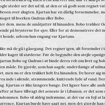
Nogle steder ser det ud til, at den er så godt som regnet v
roen over slugten. Kjartan har en dårlig fornemmelse, me
ge noget til hverken Gudrun eller Bobo.
 dem, mens de småtjatter til hinanden. Bobo trækker Gud
hende på brysterne for sjov. Eller for at demonstrere det i
t hende, selvom hun engang var Kjartans.
ykke må de gå i gåsegang. Det regner igen, alt forsvinder i
dder kager til støvlerne. Før de begyndte den stejle opstig
jartan Bobo og Gudrun i at binde deres reb om livet og hold
den måde. De gjorde, som han sagde, underdanige af udma
t, men nu er den trukket helt fra hinanden. De borer sig i
res inde i silende, strømmende, knitrende lyde af vand. Der
g. Kjartan er ikke længere bange. Det ligner bare alle andr
 efter at have tilbragt det seneste år i Libanon, er det som
ndommen. Bobo vil aldrig indrømme, at det var en fejl at l
kurrence. Kjartan burde have sagt nej, men det gjorde han 