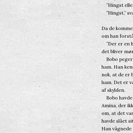
”Hingst eller
”Hingst,” sva
Da de kommer 
om han forstå
”Der er en hy
det bliver mør
Bobo peger mo
ham. Han kend
nok, at de er 
ham. Det er v
af skylden.
Bobo havde se
Amina, der ik
om, at det va
havde slået si
Han vågnede f