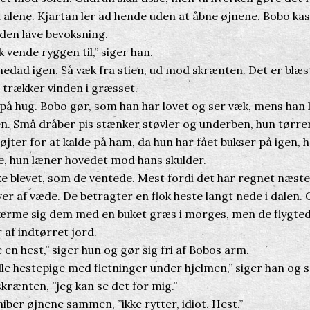
å alene. Kjartan ler ad hende uden at åbne øjnene. Bobo ka
den lave bevoksning.
 vende ryggen til,” siger han.
edad igen. Så væk fra stien, ud mod skrænten. Det er blæst 
n trækker vinden i græsset.
 hug. Bobo gør, som han har lovet og ser væk, mens han ly
n. Små dråber pis stænker støvler og underben, hun tørr
øjter for at kalde på ham, da hun har fået bukser på igen, 
, hun læner hovedet mod hans skulder.
 blevet, som de ventede. Mest fordi det har regnet næst
ver af væde. De betragter en flok heste langt nede i dalen.
ærme sig dem med en buket græs i morges, men de flygted
r af indtørret jord.
en hest,” siger hun og gør sig fri af Bobos arm.
le hestepige med fletninger under hjelmen,” siger han og 
krænten, ”jeg kan se det for mig.”
iber øjnene sammen, ”ikke rytter, idiot. Hest.”